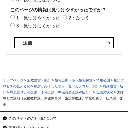
このページの情報は見つけやすかったですか？
1：見つけやすかった
2：ふつう
3：見つけにくかった
トップページ
>
府政運営・統計
>
情報公開・個人情報保護
>
情報公開
>
施策プ
ロセスの見える化
>
検討が終了した項目一覧（カテゴリー別）
>
府政運営・統
計
>
職員団体との交渉・予備交渉（教職員企画課対応分）
>
会議の状況
> 大障
教との課別（支援教育課、保健体育課、施設財務課、学校総務サービス課）交
渉
このサイトのご利用について
著作権・リンクについて