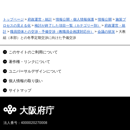
トップページ
>
府政運営・統計
>
情報公開・個人情報保護
>
情報公開
>
施策プ
ロセスの見える化
>
検討が終了した項目一覧（カテゴリー別）
>
府政運営・統
計
>
職員団体との交渉・予備交渉（教職員企画課対応分）
>
会議の状況
> 大教
組（本部）との冬季定期交渉に向けた予備交渉
このサイトのご利用について
著作権・リンクについて
ユニバーサルデザインについて
個人情報の取り扱い
サイトマップ
大阪府庁
法人番号：4000020270008