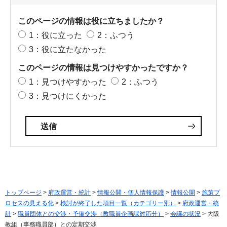
このページの情報は役に立ちましたか？
1：役に立った
2：ふつう
3：役に立たなかった
このページの情報は見つけやすかったですか？
1：見つけやすかった
2：ふつう
3：見つけにくかった
トップページ
>
府政運営・統計
>
情報公開・個人情報保護
>
情報公開
>
施策プ
ロセスの見える化
>
検討が終了した項目一覧（カテゴリー別）
>
府政運営・統
計
>
職員団体との交渉・予備交渉（教職員企画課対応分）
>
会議の状況
> 大阪
教組（事務職員部）との定期交渉