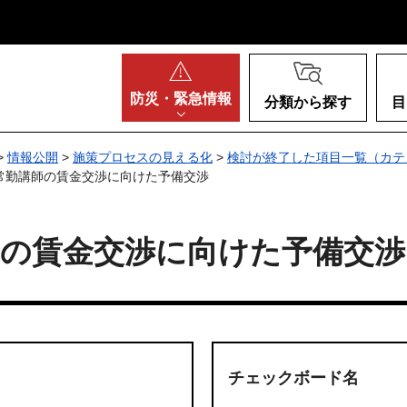
阪府
防災・
緊急情報
分類から探す
目
>
情報公開
>
施策プロセスの見える化
>
検討が終了した項目一覧（カテ
常勤講師の賃金交渉に向けた予備交渉
師の賃金交渉に向けた予備交渉
チェックボード名