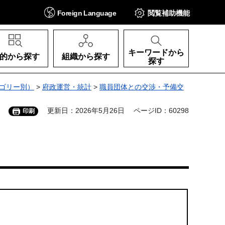
Foreign
Language
閲覧補助
機能
キーワードから
的から探す
組織から探す
探す
ゴリー別）
>
府政運営・統計
>
職員団体との交渉・予備交
更新日：2026年5月26日
ページID：60298
印刷