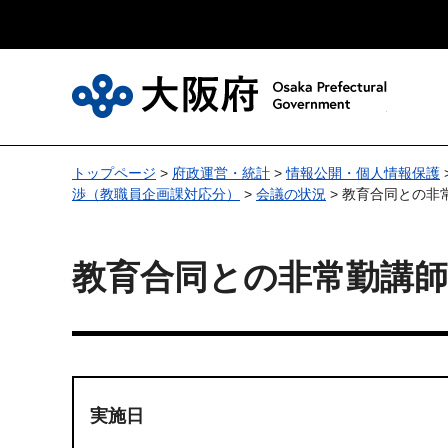
大
トップページ
>
府政運営・統計
>
情報公開・個人情報保護
渉（教職員企画課対応分）
>
会議の状況
> 教育合同との非
教育合同との非常勤講
実施日