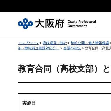
大
トップページ
>
府政運営・統計
>
情報公開・個人情報保護
渉（教職員企画課対応分）
>
会議の状況
> 教育合同（高
教育合同（高校支部）
実施日