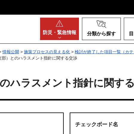
阪府
防災・
緊急情報
分類から探す
目
>
情報公開
>
施策プロセスの見える化
>
検討が終了した項目一覧（カテ
校支部）とのハラスメント指針に関する交渉
とのハラスメント指針に関す
チェックボード名