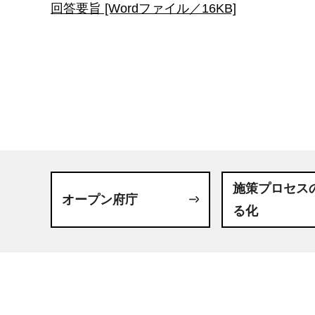
回答要旨 [Wordファイル／16KB]
施策プロセス
オープン府庁
る化