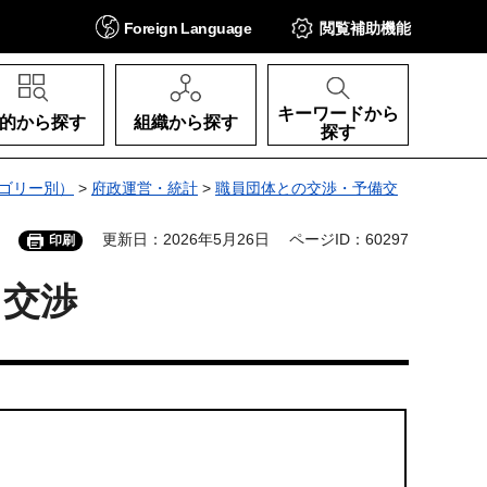
Foreign
Language
閲覧補助
機能
キーワードから
的から探す
組織から探す
探す
ゴリー別）
>
府政運営・統計
>
職員団体との交渉・予備交
更新日：2026年5月26日
ページID：60297
印刷
る交渉