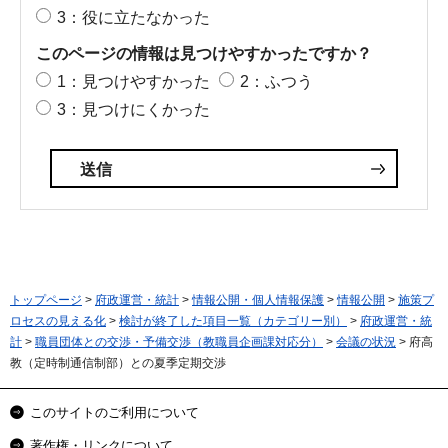
3：役に立たなかった
このページの情報は見つけやすかったですか？
1：見つけやすかった
2：ふつう
3：見つけにくかった
トップページ
>
府政運営・統計
>
情報公開・個人情報保護
>
情報公開
>
施策プ
ロセスの見える化
>
検討が終了した項目一覧（カテゴリー別）
>
府政運営・統
計
>
職員団体との交渉・予備交渉（教職員企画課対応分）
>
会議の状況
> 府高
教（定時制通信制部）との夏季定期交渉
このサイトのご利用について
著作権・リンクについて