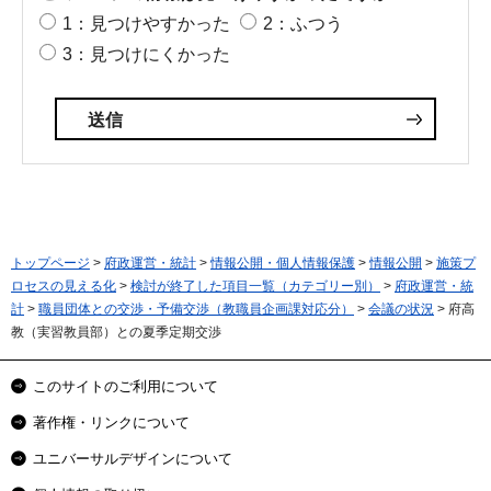
1：見つけやすかった
2：ふつう
3：見つけにくかった
トップページ
>
府政運営・統計
>
情報公開・個人情報保護
>
情報公開
>
施策プ
ロセスの見える化
>
検討が終了した項目一覧（カテゴリー別）
>
府政運営・統
計
>
職員団体との交渉・予備交渉（教職員企画課対応分）
>
会議の状況
> 府高
教（実習教員部）との夏季定期交渉
このサイトのご利用について
著作権・リンクについて
ユニバーサルデザインについて