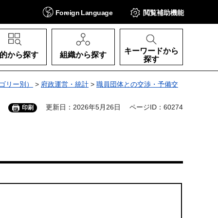
Foreign
Language
閲覧補助
機能
キーワードから
的から探す
組織から探す
探す
ゴリー別）
>
府政運営・統計
>
職員団体との交渉・予備交
更新日：2026年5月26日
ページID：60274
印刷