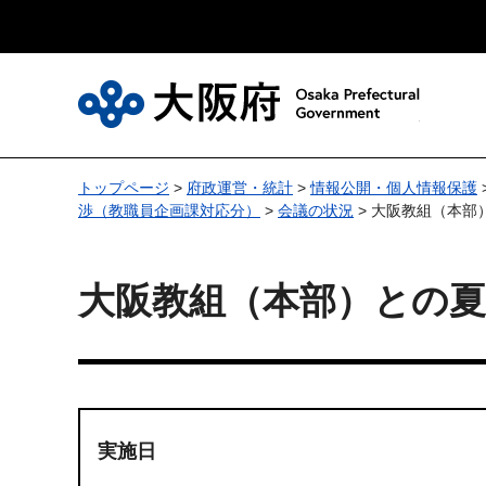
大
トップページ
>
府政運営・統計
>
情報公開・個人情報保護
渉（教職員企画課対応分）
>
会議の状況
> 大阪教組（本部
大阪教組（本部）との夏
実施日