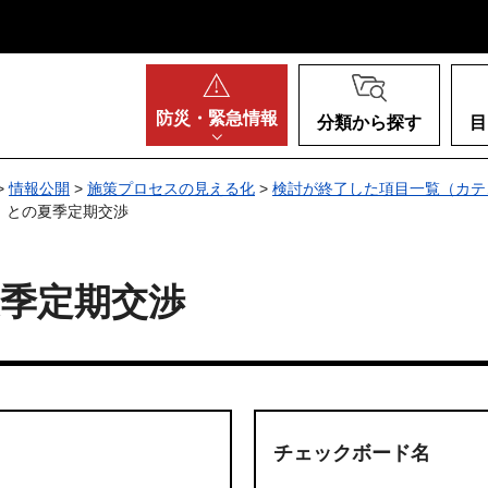
阪府
防災・
緊急情報
分類から探す
目
>
情報公開
>
施策プロセスの見える化
>
検討が終了した項目一覧（カテ
）との夏季定期交渉
季定期交渉
チェックボード名