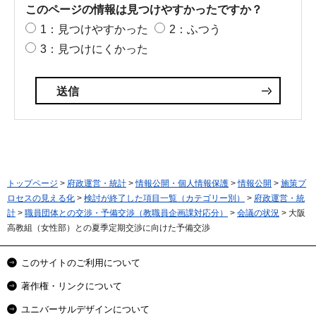
このページの情報は見つけやすかったですか？
1：見つけやすかった
2：ふつう
3：見つけにくかった
トップページ
>
府政運営・統計
>
情報公開・個人情報保護
>
情報公開
>
施策プ
ロセスの見える化
>
検討が終了した項目一覧（カテゴリー別）
>
府政運営・統
計
>
職員団体との交渉・予備交渉（教職員企画課対応分）
>
会議の状況
> 大阪
高教組（女性部）との夏季定期交渉に向けた予備交渉
このサイトのご利用について
著作権・リンクについて
ユニバーサルデザインについて