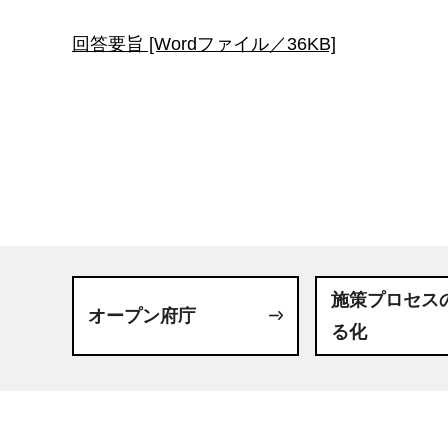
回答要旨 [Wordファイル／36KB]
施策プロセス
オープン府庁
る化