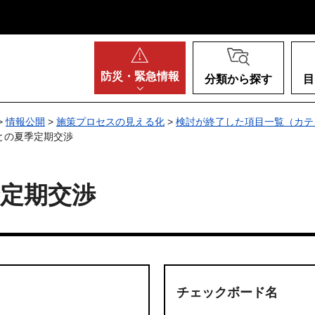
阪府
防災・
緊急情報
分類から探す
目
>
情報公開
>
施策プロセスの見える化
>
検討が終了した項目一覧（カテ
との夏季定期交渉
定期交渉
チェックボード名