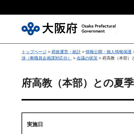
大
トップページ
>
府政運営・統計
>
情報公開・個人情報保護
渉（教職員企画課対応分）
>
会議の状況
> 府高教（本部）
府高教（本部）との夏季
実施日