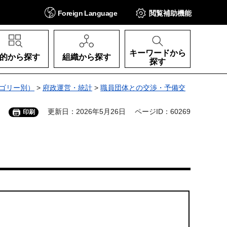
Foreign
Language
閲覧補助
機能
キーワードから
的から探す
組織から探す
探す
ゴリー別）
>
府政運営・統計
>
職員団体との交渉・予備交
更新日：2026年5月26日
ページID：60269
印刷