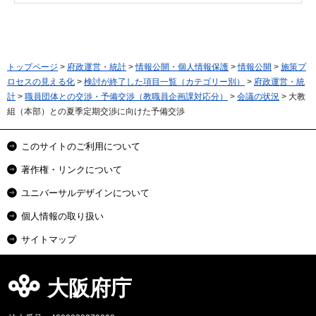
トップページ
>
府政運営・統計
>
情報公開・個人情報保護
>
情報公開
>
施策プ
ロセスの見える化
>
検討が終了した項目一覧（カテゴリー別）
>
府政運営・統
計
>
職員団体との交渉・予備交渉（教職員企画課対応分）
>
会議の状況
> 大教
組（本部）との夏季定期交渉に向けた予備交渉
このサイトのご利用について
著作権・リンクについて
ユニバーサルデザインについて
個人情報の取り扱い
サイトマップ
大阪府庁