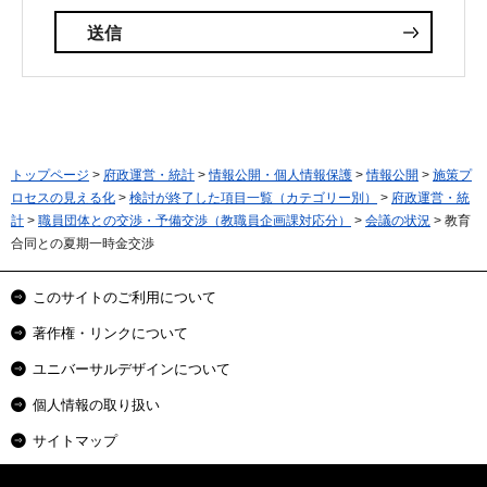
トップページ
>
府政運営・統計
>
情報公開・個人情報保護
>
情報公開
>
施策プ
ロセスの見える化
>
検討が終了した項目一覧（カテゴリー別）
>
府政運営・統
計
>
職員団体との交渉・予備交渉（教職員企画課対応分）
>
会議の状況
> 教育
合同との夏期一時金交渉
このサイトのご利用について
著作権・リンクについて
ユニバーサルデザインについて
個人情報の取り扱い
サイトマップ