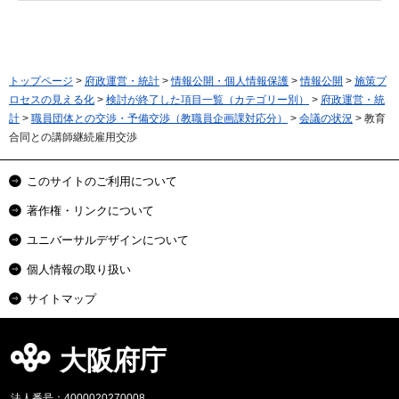
トップページ
>
府政運営・統計
>
情報公開・個人情報保護
>
情報公開
>
施策プ
ロセスの見える化
>
検討が終了した項目一覧（カテゴリー別）
>
府政運営・統
計
>
職員団体との交渉・予備交渉（教職員企画課対応分）
>
会議の状況
> 教育
合同との講師継続雇用交渉
このサイトのご利用について
著作権・リンクについて
ユニバーサルデザインについて
個人情報の取り扱い
サイトマップ
大阪府庁
法人番号：4000020270008