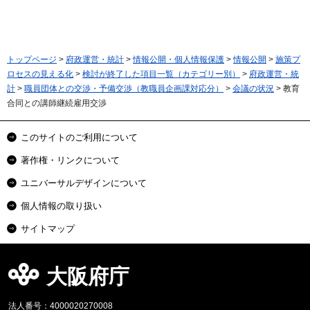
トップページ
>
府政運営・統計
>
情報公開・個人情報保護
>
情報公開
>
施策プ
ロセスの見える化
>
検討が終了した項目一覧（カテゴリー別）
>
府政運営・統
計
>
職員団体との交渉・予備交渉（教職員企画課対応分）
>
会議の状況
> 教育
合同との講師継続雇用交渉
このサイトのご利用について
著作権・リンクについて
ユニバーサルデザインについて
個人情報の取り扱い
サイトマップ
大阪府庁
法人番号：4000020270008