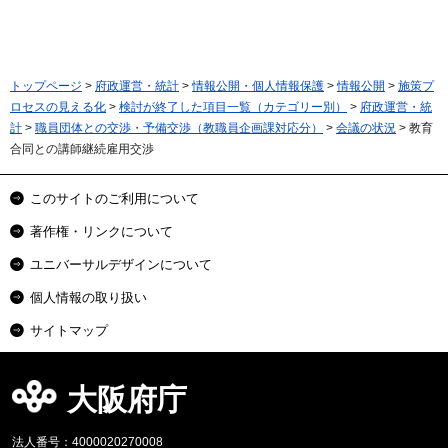
トップページ
>
府政運営・統計
>
情報公開・個人情報保護
>
情報公開
>
施策プ
ロセスの見える化
>
検討が終了した項目一覧（カテゴリー別）
>
府政運営・統
計
>
職員団体との交渉・予備交渉（教職員企画課対応分）
>
会議の状況
> 教育
合同との講師継続雇用交渉
このサイトのご利用について
著作権・リンクについて
ユニバーサルデザインについて
個人情報の取り扱い
サイトマップ
大阪府庁
法人番号：4000020270008