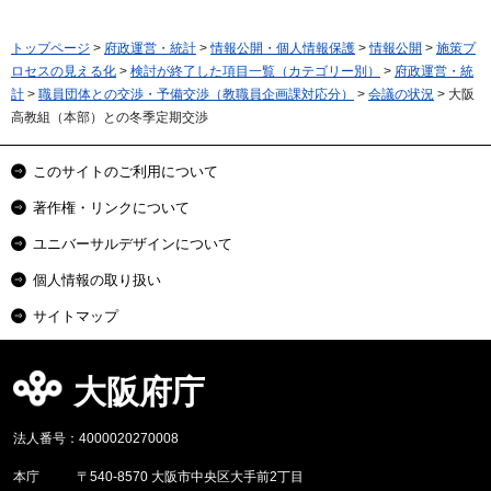
トップページ
>
府政運営・統計
>
情報公開・個人情報保護
>
情報公開
>
施策プ
ロセスの見える化
>
検討が終了した項目一覧（カテゴリー別）
>
府政運営・統
計
>
職員団体との交渉・予備交渉（教職員企画課対応分）
>
会議の状況
> 大阪
高教組（本部）との冬季定期交渉
このサイトのご利用について
著作権・リンクについて
ユニバーサルデザインについて
個人情報の取り扱い
サイトマップ
大阪府庁
法人番号：4000020270008
本庁
〒540-8570 大阪市中央区大手前2丁目