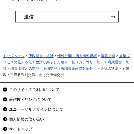
トップページ
>
府政運営・統計
>
情報公開・個人情報保護
>
情報公開
>
施策プ
ロセスの見える化
>
検討が終了した項目一覧（カテゴリー別）
>
府政運営・統
計
>
職員団体との交渉・予備交渉（教職員企画課対応分）
>
会議の状況
> 府障
教・市障教課別交渉に向けた予備交渉
このサイトのご利用について
著作権・リンクについて
ユニバーサルデザインについて
個人情報の取り扱い
サイトマップ