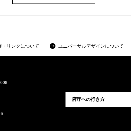
権・リンクについて
ユニバーサルデザインについて
008
府庁への行き方
6