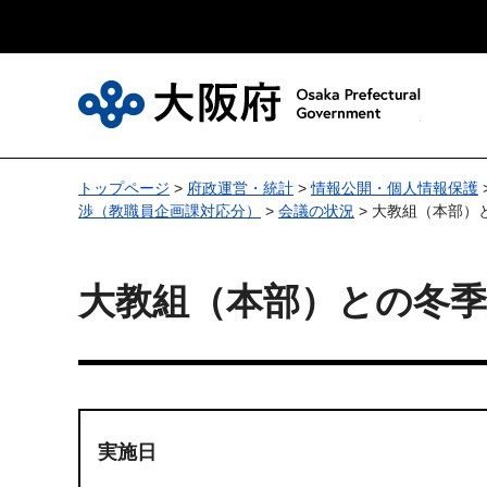
大
トップページ
>
府政運営・統計
>
情報公開・個人情報保護
渉（教職員企画課対応分）
>
会議の状況
> 大教組（本部）
大教組（本部）との冬
実施日