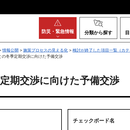
阪府
防災・
緊急情報
分類から探す
目
>
情報公開
>
施策プロセスの見える化
>
検討が終了した項目一覧（カテ
との冬季定期交渉に向けた予備交渉
季定期交渉に向けた予備交渉
チェックボード名