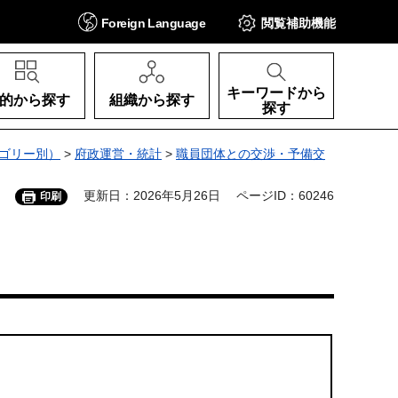
Foreign
Language
閲覧補助
機能
キーワードから
的から探す
組織から探す
探す
ゴリー別）
>
府政運営・統計
>
職員団体との交渉・予備交
更新日：2026年5月26日
ページID：60246
印刷