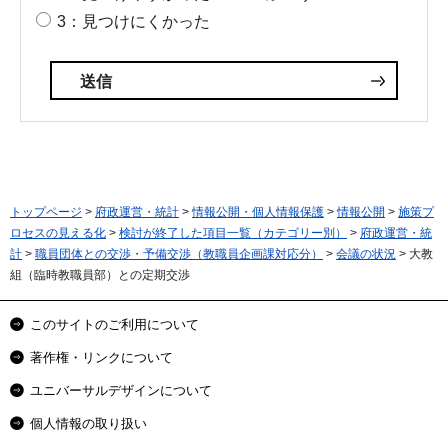
3：見つけにくかった
トップページ
>
府政運営・統計
>
情報公開・個人情報保護
>
情報公開
>
施策プ
ロセスの見える化
>
検討が終了した項目一覧（カテゴリー別）
>
府政運営・統
計
>
職員団体との交渉・予備交渉（教職員企画課対応分）
>
会議の状況
> 大教
組（臨時教職員部）との定期交渉
このサイトのご利用について
著作権・リンクについて
ユニバーサルデザインについて
個人情報の取り扱い