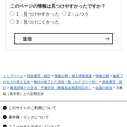
このページの情報は見つけやすかったですか？
1：見つけやすかった
2：ふつう
3：見つけにくかった
トップページ
>
府政運営・統計
>
情報公開・個人情報保護
>
情報公開
>
施策プ
ロセスの見える化
>
検討が終了した項目一覧（カテゴリー別）
>
府政運営・統
計
>
職員団体との交渉・予備交渉（教職員企画課対応分）
>
会議の状況
> 大教
組（青年部）との定期交渉
このサイトのご利用について
著作権・リンクについて
ユニバーサルデザインについて