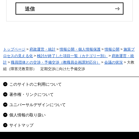
トップページ
>
府政運営・統計
>
情報公開・個人情報保護
>
情報公開
>
施策プ
ロセスの見える化
>
検討が終了した項目一覧（カテゴリー別）
>
府政運営・統
計
>
職員団体との交渉・予備交渉（教職員企画課対応分）
>
会議の状況
> 大教
組（障害児教育部） 定期交渉に向けた予備交渉
このサイトのご利用について
著作権・リンクについて
ユニバーサルデザインについて
個人情報の取り扱い
サイトマップ