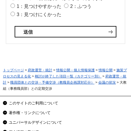
1：見つけやすかった
2：ふつう
3：見つけにくかった
トップページ
>
府政運営・統計
>
情報公開・個人情報保護
>
情報公開
>
施策プ
ロセスの見える化
>
検討が終了した項目一覧（カテゴリー別）
>
府政運営・統
計
>
職員団体との交渉・予備交渉（教職員企画課対応分）
>
会議の状況
> 大教
組（事務職員部）との定期交渉
このサイトのご利用について
著作権・リンクについて
ユニバーサルデザインについて