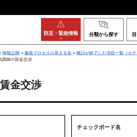
阪府
防災・
緊急情報
分類から探す
目
>
情報公開
>
施策プロセスの見える化
>
検討が終了した項目一覧（カテ
勤講師の賃金交渉
賃金交渉
チェックボード名