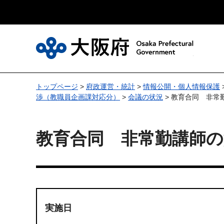
大
トップページ
>
府政運営・統計
>
情報公開・個人情報保護
渉（教職員企画課対応分）
>
会議の状況
> 教育合同 非常
教育合同 非常勤講師の
実施日