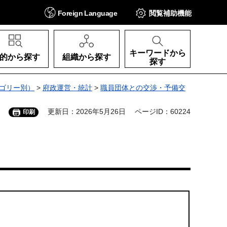
Foreign
Language
閲覧補助
機能
キーワードから
的から探す
組織から探す
探す
ゴリー別）
>
府政運営・統計
>
職員団体との交渉・予備交
更新日：2026年5月26日
ページID：60224
印刷