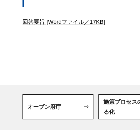
回答要旨 [Wordファイル／17KB]
施策プロセス
オープン府庁
る化