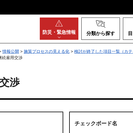
阪府
防災・
緊急情報
分類から探す
目
>
情報公開
>
施策プロセスの見える化
>
検討が終了した項目一覧（カテ
継続雇用交渉
交渉
チェックボード名