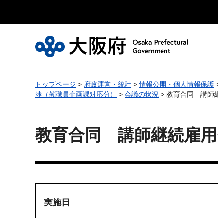
大
トップページ
>
府政運営・統計
>
情報公開・個人情報保護
渉（教職員企画課対応分）
>
会議の状況
> 教育合同 講師
教育合同 講師継続雇用
実施日