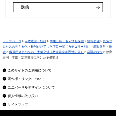
トップページ
>
府政運営・統計
>
情報公開・個人情報保護
>
情報公開
>
施策プ
ロセスの見える化
>
検討が終了した項目一覧（カテゴリー別）
>
府政運営・統
計
>
職員団体との交渉・予備交渉（教職員企画課対応分）
>
会議の状況
> 教育
合同（本部）定期交渉に向けた予備交渉
このサイトのご利用について
著作権・リンクについて
ユニバーサルデザインについて
個人情報の取り扱い
サイトマップ