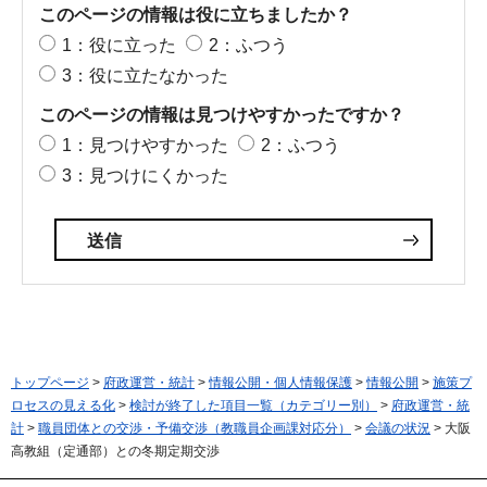
このページの情報は役に立ちましたか？
1：役に立った
2：ふつう
3：役に立たなかった
このページの情報は見つけやすかったですか？
1：見つけやすかった
2：ふつう
3：見つけにくかった
トップページ
>
府政運営・統計
>
情報公開・個人情報保護
>
情報公開
>
施策プ
ロセスの見える化
>
検討が終了した項目一覧（カテゴリー別）
>
府政運営・統
計
>
職員団体との交渉・予備交渉（教職員企画課対応分）
>
会議の状況
> 大阪
高教組（定通部）との冬期定期交渉