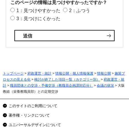
このページの情報は見つけやすかったですか？
1：見つけやすかった
2：ふつう
3：見つけにくかった
トップページ
>
府政運営・統計
>
情報公開・個人情報保護
>
情報公開
>
施策プ
ロセスの見える化
>
検討が終了した項目一覧（カテゴリー別）
>
府政運営・統
計
>
職員団体との交渉・予備交渉（教職員企画課対応分）
>
会議の状況
> 大阪
教組（栄養教職員部）との定期交渉
このサイトのご利用について
著作権・リンクについて
ユニバーサルデザインについて