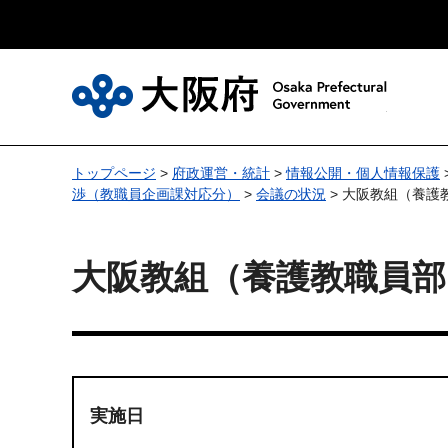
大
トップページ
>
府政運営・統計
>
情報公開・個人情報保護
渉（教職員企画課対応分）
>
会議の状況
> 大阪教組（養護
大阪教組（養護教職員部
実施日