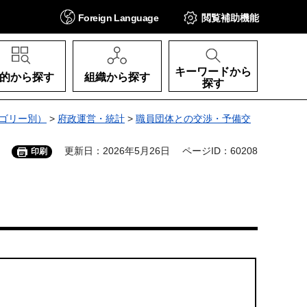
Foreign
Language
閲覧補助
機能
キーワードから
的から探す
組織から探す
探す
ゴリー別）
>
府政運営・統計
>
職員団体との交渉・予備交
更新日：2026年5月26日
ページID：60208
印刷