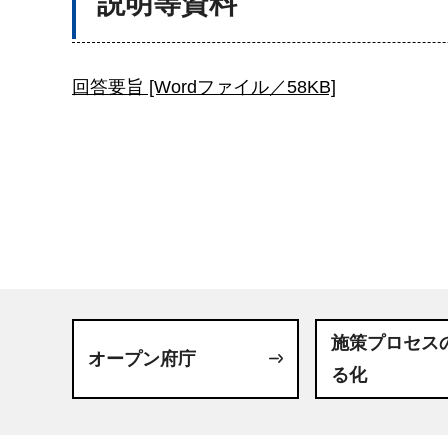
説明等資料
回答要旨 [Wordファイル／58KB]
施策プロセス
オープン府庁
る化