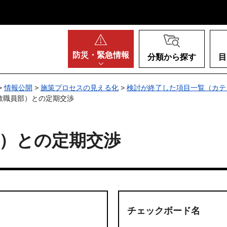
阪府
防災・
緊急情報
分類から探す
目
>
情報公開
>
施策プロセスの見える化
>
検討が終了した項目一覧（カテ
教職員部）との定期交渉
）との定期交渉
チェックボード名