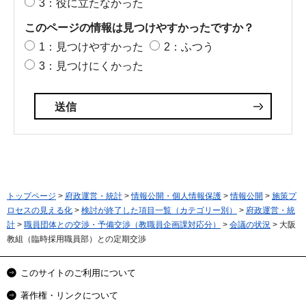
3：役に立たなかった
このページの情報は見つけやすかったですか？
1：見つけやすかった
2：ふつう
3：見つけにくかった
トップページ
>
府政運営・統計
>
情報公開・個人情報保護
>
情報公開
>
施策プ
ロセスの見える化
>
検討が終了した項目一覧（カテゴリー別）
>
府政運営・統
計
>
職員団体との交渉・予備交渉（教職員企画課対応分）
>
会議の状況
> 大阪
教組（臨時採用職員部）との定期交渉
このサイトのご利用について
著作権・リンクについて