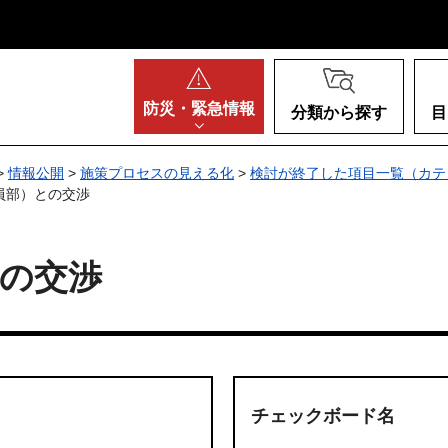
阪府
防災・
緊急情報
分類から探す
目
>
情報公開
>
施策プロセスの見える化
>
検討が終了した項目一覧（カテ
員部）との交渉
の交渉
チェックボード名