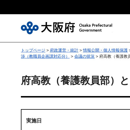
大
トップページ
>
府政運営・統計
>
情報公開・個人情報保護
渉（教職員企画課対応分）
>
会議の状況
> 府高教（養護教
府高教（養護教員部）と
実施日