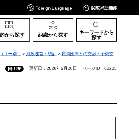
Foreign
Language
閲覧補助
機能
キーワードから
的から探す
組織から探す
探す
ゴリー別）
>
府政運営・統計
>
職員団体との交渉・予備交
更新日：2026年5月26日
ページID：60203
印刷