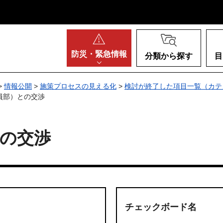
阪府
防災・
緊急情報
分類から探す
目
>
情報公開
>
施策プロセスの見える化
>
検討が終了した項目一覧（カテ
員部）との交渉
の交渉
チェックボード名