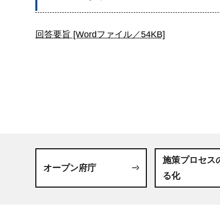
回答要旨 [Wordファイル／54KB]
施策プロセス
オープン府庁
る化