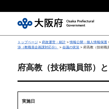
大
トップページ
>
府政運営・統計
>
情報公開・個人情報保護
渉（教職員企画課対応分）
>
会議の状況
> 府高教（技術職
府高教（技術職員部）と
実施日