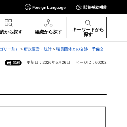
Foreign
Language
閲覧補助
機能
キーワードから
的から探す
組織から探す
探す
ゴリー別）
>
府政運営・統計
>
職員団体との交渉・予備交
更新日：2026年5月26日
ページID：60202
印刷