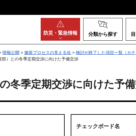
阪府
防災・
緊急情報
分類から探す
目
>
情報公開
>
施策プロセスの見える化
>
検討が終了した項目一覧（カテ
高校部）との冬季定期交渉に向けた予備交渉
との冬季定期交渉に向けた予備
チェックボード名