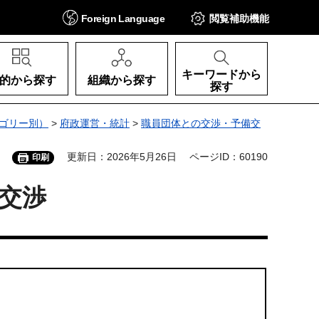
Foreign
Language
閲覧補助
機能
キーワードから
的から探す
組織から探す
探す
ゴリー別）
>
府政運営・統計
>
職員団体との交渉・予備交
更新日：2026年5月26日
ページID：60190
印刷
交渉