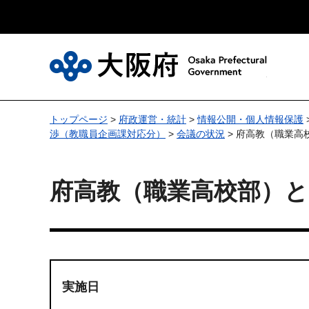
大
トップページ
>
府政運営・統計
>
情報公開・個人情報保護
渉（教職員企画課対応分）
>
会議の状況
> 府高教（職業
府高教（職業高校部）
実施日