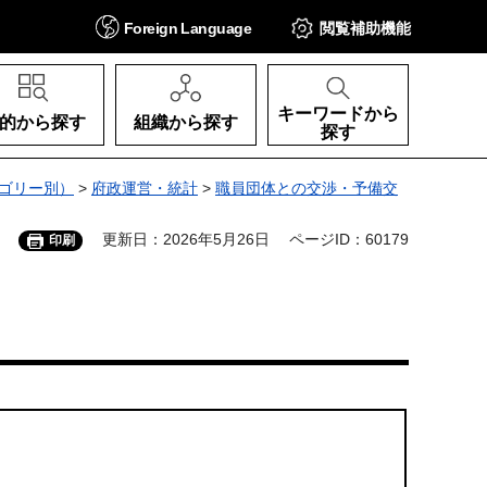
Foreign
Language
閲覧補助
機能
キーワードから
的から探す
組織から探す
探す
ゴリー別）
>
府政運営・統計
>
職員団体との交渉・予備交
更新日：2026年5月26日
ページID：60179
印刷