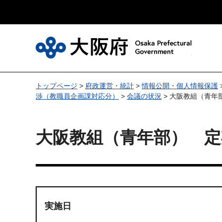
大
トップページ
>
府政運営・統計
>
情報公開・個人情報保護
渉（教職員企画課対応分）
>
会議の状況
> 大阪教組（青年
大阪教組（青年部） 定
実施日