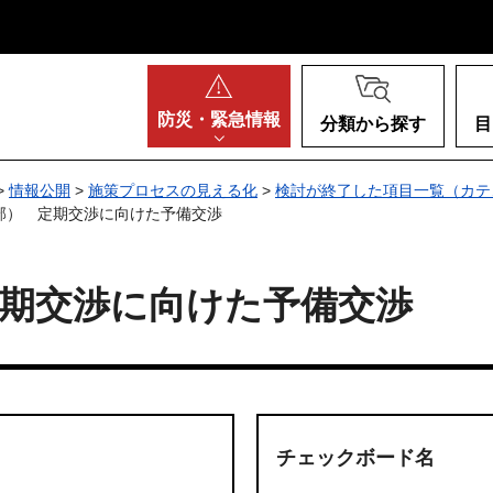
阪府
防災・
緊急情報
分類から探す
目
>
情報公開
>
施策プロセスの見える化
>
検討が終了した項目一覧（カテ
部） 定期交渉に向けた予備交渉
期交渉に向けた予備交渉
チェックボード名