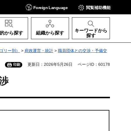
Foreign
Language
閲覧補助
機能
キーワードから
的から探す
組織から探す
探す
ゴリー別）
>
府政運営・統計
>
職員団体との交渉・予備交
更新日：2026年5月26日
ページID：60178
印刷
渉