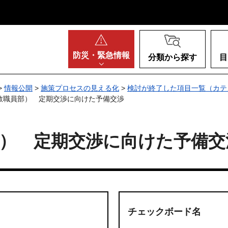
阪府
防災・
緊急情報
分類から探す
目
>
情報公開
>
施策プロセスの見える化
>
検討が終了した項目一覧（カテ
教職員部） 定期交渉に向けた予備交渉
） 定期交渉に向けた予備交
チェックボード名