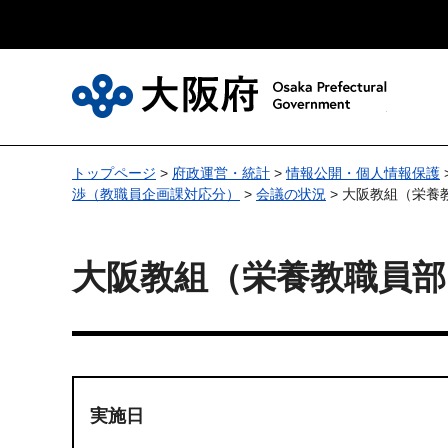
大
トップページ
>
府政運営・統計
>
情報公開・個人情報保護
渉（教職員企画課対応分）
>
会議の状況
> 大阪教組（栄養
大阪教組（栄養教職員部
実施日