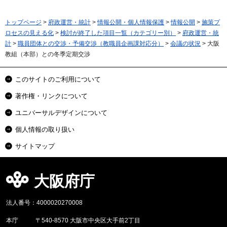
トップページ
>
府政運営・統計
>
情報公開・個人情報保護
>
情報公開
>
施策プ
ロセスの見える化
>
検討が終了した項目一覧（カテゴリー別）
>
府政運営・統
計
>
職員団体との交渉・予備交渉（教職員企画課対応分）
>
会議の状況
> 大阪
教組（本部）との冬季定期交渉
このサイトのご利用について
著作権・リンクについて
ユニバーサルデザインについて
個人情報の取り扱い
サイトマップ
大阪府庁
法人番号：4000020270008
本庁
〒540-8570 大阪市中央区大手前2丁目