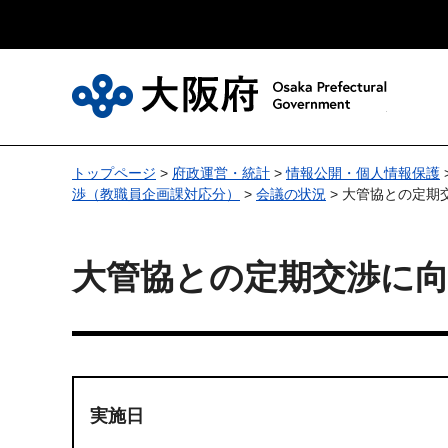
大
トップページ
>
府政運営・統計
>
情報公開・個人情報保護
渉（教職員企画課対応分）
>
会議の状況
> 大管協との定期
大管協との定期交渉に
実施日