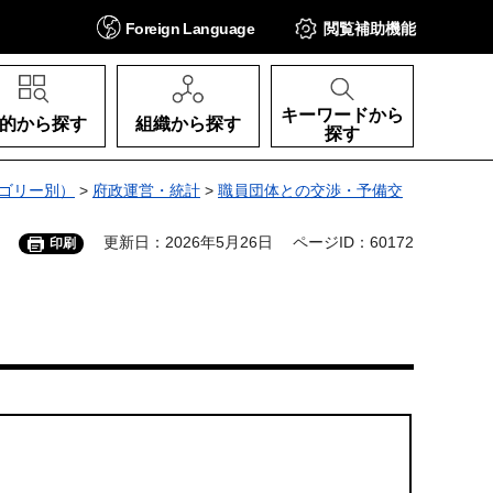
Foreign
Language
閲覧補助
機能
キーワードから
的から探す
組織から探す
探す
ゴリー別）
>
府政運営・統計
>
職員団体との交渉・予備交
更新日：2026年5月26日
ページID：60172
印刷