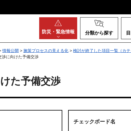
阪府
防災・
緊急情報
分類から探す
目
>
情報公開
>
施策プロセスの見える化
>
検討が終了した項目一覧（カテ
交渉に向けた予備交渉
向けた予備交渉
チェックボード名