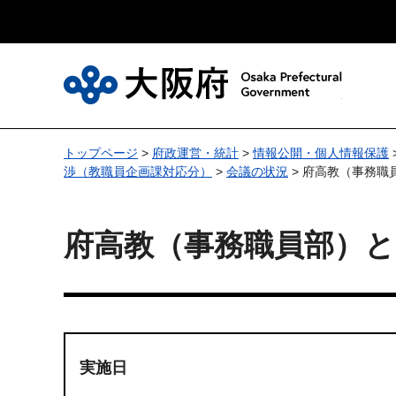
大
トップページ
>
府政運営・統計
>
情報公開・個人情報保護
渉（教職員企画課対応分）
>
会議の状況
> 府高教（事務職
府高教（事務職員部）と
実施日