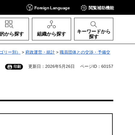
Foreign
Language
閲覧補助
機能
キーワードから
的から探す
組織から探す
探す
ゴリー別）
>
府政運営・統計
>
職員団体との交渉・予備交
更新日：2026年5月26日
ページID：60157
印刷