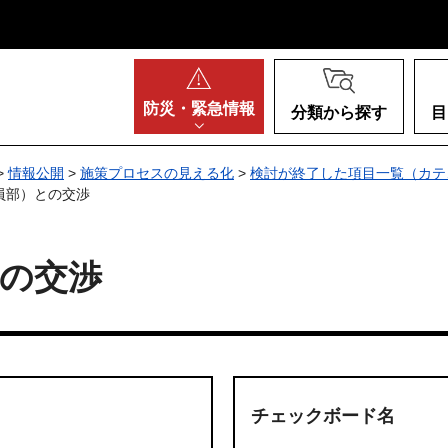
阪府
防災・
緊急情報
分類から探す
目
>
情報公開
>
施策プロセスの見える化
>
検討が終了した項目一覧（カテ
員部）との交渉
の交渉
チェックボード名