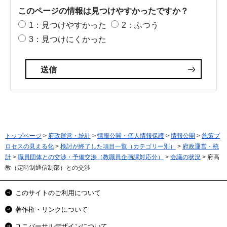
このページの情報は見つけやすかったですか？
1：見つけやすかった
2：ふつう
3：見つけにくかった
トップページ
>
府政運営・統計
>
情報公開・個人情報保護
>
情報公開
>
施策プ
ロセスの見える化
>
検討が終了した項目一覧（カテゴリー別）
>
府政運営・統
計
>
職員団体との交渉・予備交渉（教職員企画課対応分）
>
会議の状況
> 府高
教（定時制通信制部）との交渉
このサイトのご利用について
著作権・リンクについて
ユニバーサルデザインについて