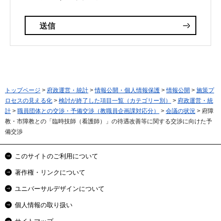
トップページ
>
府政運営・統計
>
情報公開・個人情報保護
>
情報公開
>
施策プ
ロセスの見える化
>
検討が終了した項目一覧（カテゴリー別）
>
府政運営・統
計
>
職員団体との交渉・予備交渉（教職員企画課対応分）
>
会議の状況
> 府障
教・市障教との「臨時技師（看護師）」の待遇改善等に関する交渉に向けた予
備交渉
このサイトのご利用について
著作権・リンクについて
ユニバーサルデザインについて
個人情報の取り扱い