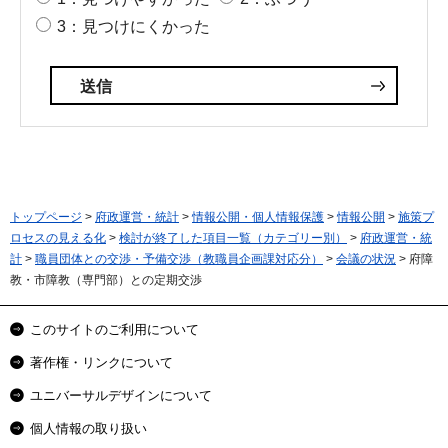
3：見つけにくかった
トップページ
>
府政運営・統計
>
情報公開・個人情報保護
>
情報公開
>
施策プ
ロセスの見える化
>
検討が終了した項目一覧（カテゴリー別）
>
府政運営・統
計
>
職員団体との交渉・予備交渉（教職員企画課対応分）
>
会議の状況
> 府障
教・市障教（専門部）との定期交渉
このサイトのご利用について
著作権・リンクについて
ユニバーサルデザインについて
個人情報の取り扱い