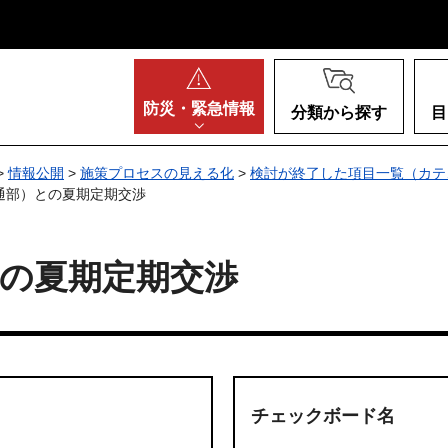
阪府
防災・
緊急情報
分類から探す
目
>
情報公開
>
施策プロセスの見える化
>
検討が終了した項目一覧（カテ
通部）との夏期定期交渉
の夏期定期交渉
チェックボード名