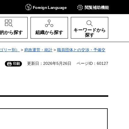
Foreign
Language
閲覧補助
機能
キーワードから
的から探す
組織から探す
探す
ゴリー別）
>
府政運営・統計
>
職員団体との交渉・予備交
更新日：2026年5月26日
ページID：60127
印刷