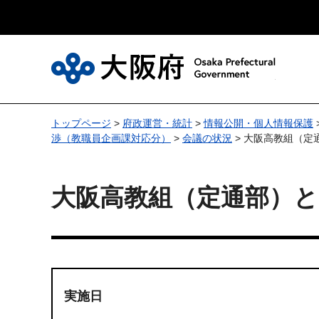
大
トップページ
>
府政運営・統計
>
情報公開・個人情報保護
渉（教職員企画課対応分）
>
会議の状況
> 大阪高教組（定
大阪高教組（定通部）と
実施日