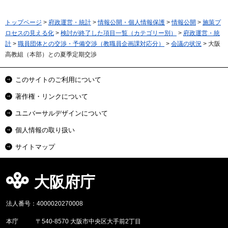
トップページ
>
府政運営・統計
>
情報公開・個人情報保護
>
情報公開
>
施策プ
ロセスの見える化
>
検討が終了した項目一覧（カテゴリー別）
>
府政運営・統
計
>
職員団体との交渉・予備交渉（教職員企画課対応分）
>
会議の状況
> 大阪
高教組（本部）との夏季定期交渉
このサイトのご利用について
著作権・リンクについて
ユニバーサルデザインについて
個人情報の取り扱い
サイトマップ
大阪府庁
法人番号：4000020270008
本庁
〒540-8570 大阪市中央区大手前2丁目