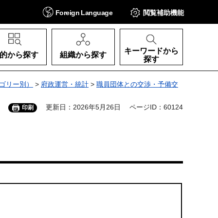
Foreign
Language
閲覧補助
機能
キーワードから
的から探す
組織から探す
探す
ゴリー別）
>
府政運営・統計
>
職員団体との交渉・予備交
更新日：2026年5月26日
ページID：60124
印刷