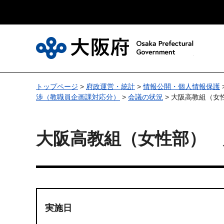
大
トップページ
>
府政運営・統計
>
情報公開・個人情報保護
渉（教職員企画課対応分）
>
会議の状況
> 大阪高教組（女
大阪高教組（女性部） 
実施日