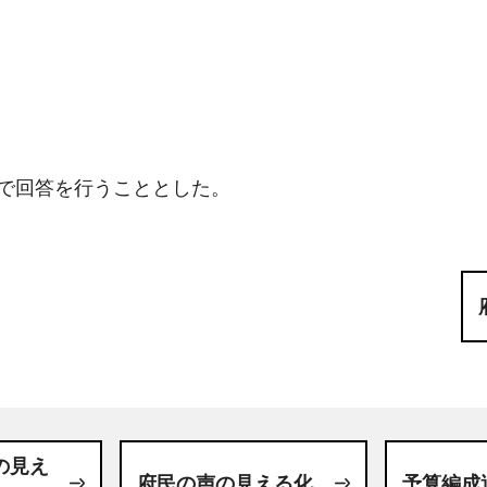
渉で回答を行うこととした。
の見え
府民の声の見える化
予算編成