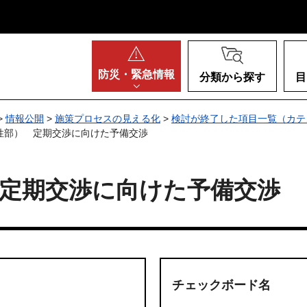
阪府
防災・
緊急情報
分類から探す
目
>
情報公開
>
施策プロセスの見える化
>
検討が終了した項目一覧（カテ
性部） 定期交渉に向けた予備交渉
定期交渉に向けた予備交渉
チェックボード名