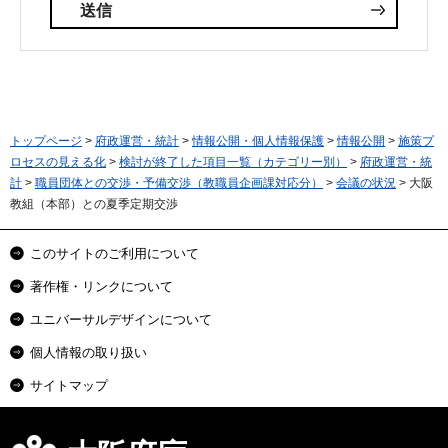
トップページ
>
府政運営・統計
>
情報公開・個人情報保護
>
情報公開
>
施策プ
ロセスの見える化
>
検討が終了した項目一覧（カテゴリー別）
>
府政運営・統
計
>
職員団体との交渉・予備交渉（教職員企画課対応分）
>
会議の状況
> 大阪
教組（本部）との夏季定期交渉
このサイトのご利用について
著作権・リンクについて
ユニバーサルデザインについて
個人情報の取り扱い
サイトマップ