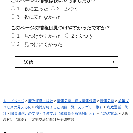
このページの情報は役に立ちましたか？
1：役に立った
2：ふつう
3：役に立たなかった
このページの情報は見つけやすかったですか？
1：見つけやすかった
2：ふつう
3：見つけにくかった
トップページ
>
府政運営・統計
>
情報公開・個人情報保護
>
情報公開
>
施策プ
ロセスの見える化
>
検討が終了した項目一覧（カテゴリー別）
>
府政運営・統
計
>
職員団体との交渉・予備交渉（教職員企画課対応分）
>
会議の状況
> 大阪
高教組（本部） 定期交渉に向けた予備交渉