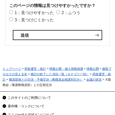
このページの情報は見つけやすかったですか？
1：見つけやすかった
2：ふつう
3：見つけにくかった
トップページ
>
府政運営・統計
>
情報公開・個人情報保護
>
情報公開
>
施策プ
ロセスの見える化
>
検討が終了した項目一覧（カテゴリー別）
>
府政運営・統
計
>
職員団体との交渉・予備交渉（教職員企画課対応分）
>
会議の状況
> 大阪
教組（養護教職員部）との定期交渉
このサイトのご利用について
著作権・リンクについて
ユニバーサルデザインについて