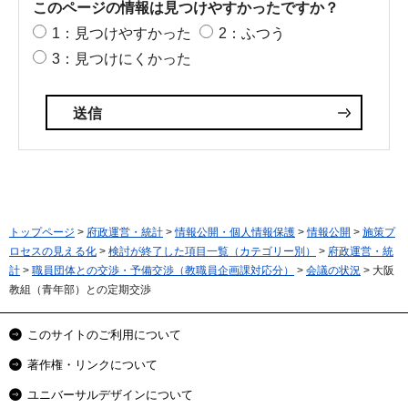
このページの情報は見つけやすかったですか？
1：見つけやすかった
2：ふつう
3：見つけにくかった
トップページ
>
府政運営・統計
>
情報公開・個人情報保護
>
情報公開
>
施策プ
ロセスの見える化
>
検討が終了した項目一覧（カテゴリー別）
>
府政運営・統
計
>
職員団体との交渉・予備交渉（教職員企画課対応分）
>
会議の状況
> 大阪
教組（青年部）との定期交渉
このサイトのご利用について
著作権・リンクについて
ユニバーサルデザインについて