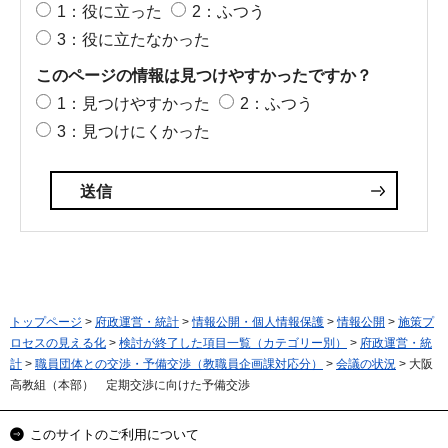
1：役に立った
2：ふつう
3：役に立たなかった
このページの情報は見つけやすかったですか？
1：見つけやすかった
2：ふつう
3：見つけにくかった
トップページ
>
府政運営・統計
>
情報公開・個人情報保護
>
情報公開
>
施策プ
ロセスの見える化
>
検討が終了した項目一覧（カテゴリー別）
>
府政運営・統
計
>
職員団体との交渉・予備交渉（教職員企画課対応分）
>
会議の状況
> 大阪
高教組（本部） 定期交渉に向けた予備交渉
このサイトのご利用について