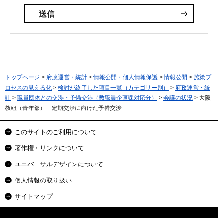
トップページ
>
府政運営・統計
>
情報公開・個人情報保護
>
情報公開
>
施策プ
ロセスの見える化
>
検討が終了した項目一覧（カテゴリー別）
>
府政運営・統
計
>
職員団体との交渉・予備交渉（教職員企画課対応分）
>
会議の状況
> 大阪
教組（青年部） 定期交渉に向けた予備交渉
このサイトのご利用について
著作権・リンクについて
ユニバーサルデザインについて
個人情報の取り扱い
サイトマップ