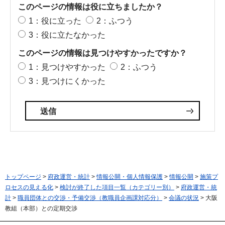
このページの情報は役に立ちましたか？
1：役に立った
2：ふつう
3：役に立たなかった
このページの情報は見つけやすかったですか？
1：見つけやすかった
2：ふつう
3：見つけにくかった
トップページ
>
府政運営・統計
>
情報公開・個人情報保護
>
情報公開
>
施策プ
ロセスの見える化
>
検討が終了した項目一覧（カテゴリー別）
>
府政運営・統
計
>
職員団体との交渉・予備交渉（教職員企画課対応分）
>
会議の状況
> 大阪
教組（本部）との定期交渉